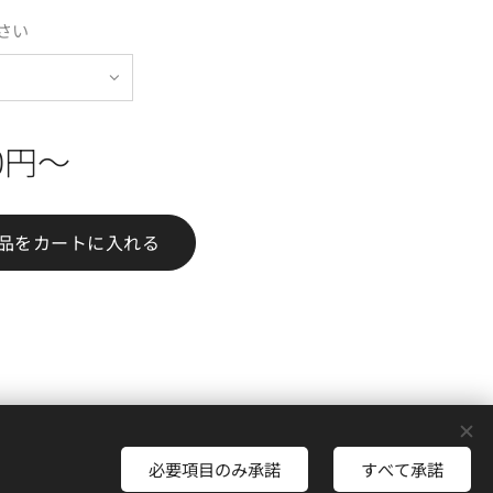
さい
0
円
〜
品をカートに入れる
グについて
言語
必要項目のみ承諾
すべて承諾
日本語
English