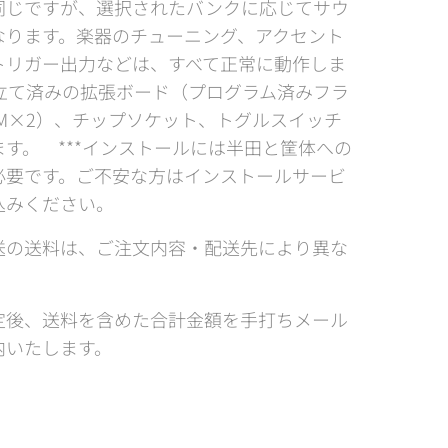
同じですが、選択されたバンクに応じてサウ
なります。楽器のチューニング、アクセント
トリガー出力などは、すべて正常に動作しま
み立て済みの拡張ボード（プログラム済みフラ
OM×2）、チップソケット、トグルスイッチ
す。 ***インストールには半田と筐体への
必要です。ご不安な方はインストールサービ
込みください。
送の送料は、ご注文内容・配送先により異な
定後、送料を含めた合計金額を手打ちメール
内いたします。