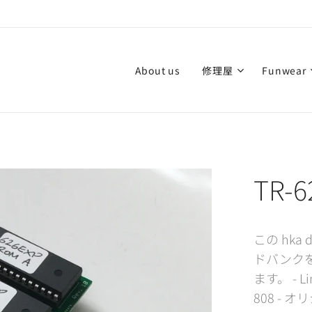
About us
修理屋
Funwear
TR-6
この hka
ドバンク
ます。 - Lin
808 - 