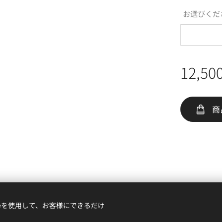
お選びくだ
12,50
商
料・配送について
／
返品やキャンセルについて
／ ギフトラッピン
ieを使用して、お客様にできるだけ
Cookie