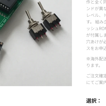
作と全く
ンドが異
レベル、
す。 組
ッシュR
が付属しま
穴あけが
スをお申
※海外配
ります。
ご注文確
にてご案
選択：