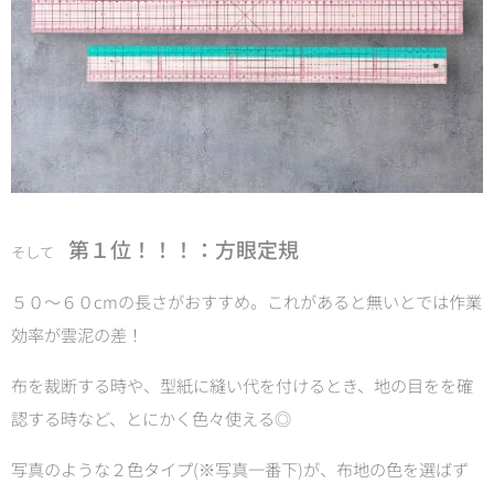
第１位！！！：方眼定規
そして
５０～６０cmの長さがおすすめ。これがあると無いとでは作業
効率が雲泥の差！
布を裁断する時や、型紙に縫い代を付けるとき、地の目をを確
認する時など、とにかく色々使える◎
写真のような２色タイプ(※写真一番下)が、布地の色を選ばず